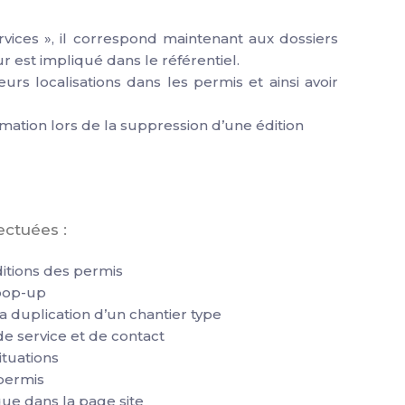
rvices », il correspond maintenant aux dossiers
r est impliqué dans le référentiel.
rs localisations dans les permis et ainsi avoir
ation lors de la suppression d’une édition
ectuées :
itions des permis
 pop-up
la duplication d’un chantier type
de service et de contact
tuations
permis
e dans la page site